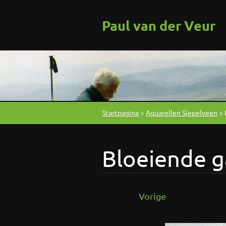
Paul van der Veur
Startpagina
>
Aquarellen Siepelveen
>
Bloeiende g
Vorige