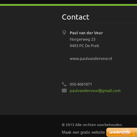
Contact
Paul van der Veur
Norgerweg 23
9493 PC De Punt
www.paulvanderveur.nl
050 4061871
paulvand
erveur@g
mail.com
© 2013 Alle rechten voorbehouden.
Maak een gratis website