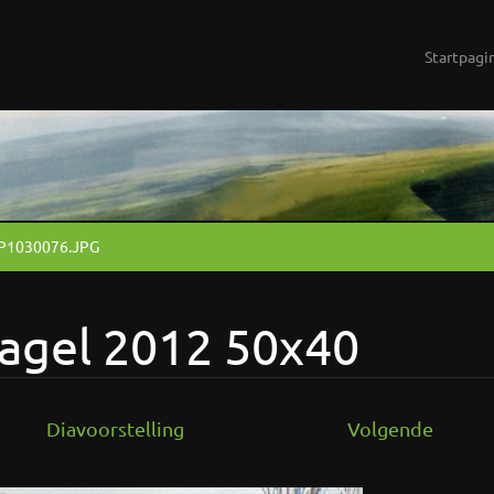
Startpagi
P1030076.JPG
agel 2012 50x40
Diavoorstelling
Volgende