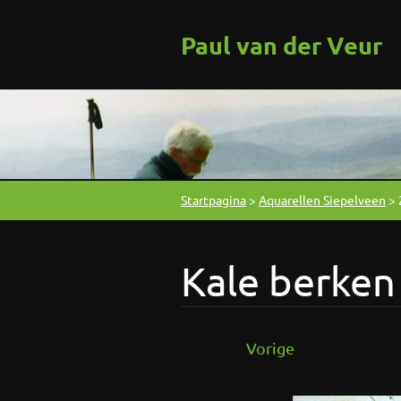
Paul van der Veur
Startpagina
>
Aquarellen Siepelveen
>
Kale berken
Vorige