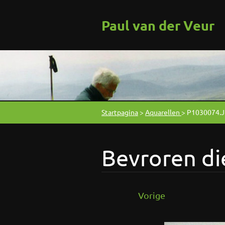
Paul van der Veur
Startpagina
>
Aquarellen
>
P1030074.
Bevroren di
Vorige