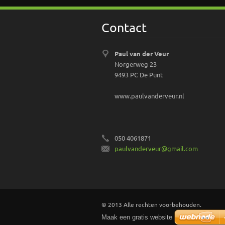
Contact
Paul van der Veur
Norgerweg 23
9493 PC De Punt
www.paulvanderveur.nl
050 4061871
paulvand
erveur@g
mail.com
© 2013 Alle rechten voorbehouden.
Maak een gratis website